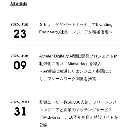
All Article
C
a
r
e
e
r
(
T
W
O
S
T
O
N
E
&
S
o
n
s
)
07.
2026 / Jun.
Ｓｋｙ、開発パートナーとしてBranding
23
Engineerの社員エンジニアを積極活用へ
2026 / Jun.
Acceler DigitalがAI駆動開発プロジェクト体
09
制強化に向け「Midworks」を導入
～AI領域に精通したエンジニア参画によ
り、フレームワーク開発を推進～
2026 / Mar.
登録ユーザー数60,000人超、フリーランス
31
エンジニアと企業のマッチングサービス
「Midworks」、10周年を迎え特設サイトを
公開