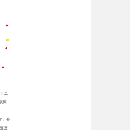
ITエ
展開
た。
で、長
、運営