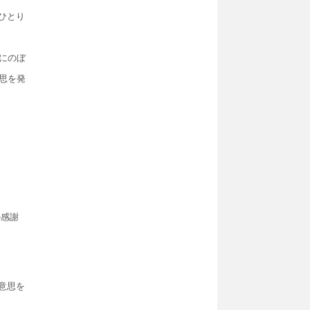
ひとり
件にのぼ
思を発
Google Map
の感謝
意思を