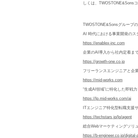
しくは、TWOSTONE&Son
TWOSTONE&Sonsグループ
AI 時代における事業開発のス
https://enablex-inc.com
企業のAI導入から社内定着まで
https://growth-one.co.jp
フリーランスエンジニアと企業の
https://mid-works.com
“生成AI領域”に特化した即戦力フリ
https://lp.mid-works.com/ai
ITエンジニア特化型転職支援サービス 
https://techstars.jp/lp/agent
総合Webマーケティングソリューション
https://b-engineer.co.jp/digital