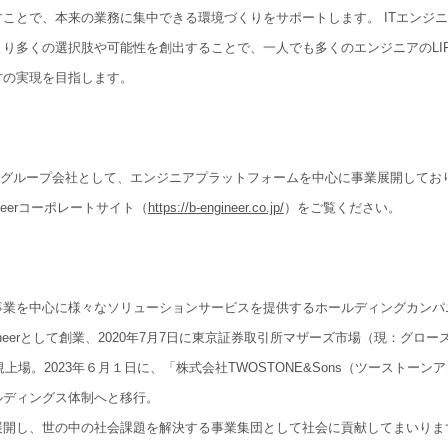
ことで、本来の業務に集中できる環境づくりをサポートします。 ITエンジ
t
り多くの選択肢や可能性を創出することで、一人でも多くのエンジニアのLI
方の実現を目指します。
(
T
W
O
S
T
O
N
E
&
S
o
n
s
)
onsのグループ会社として、エンジニアプラットフォームを中心に事業展開してお
O
N
E
&
S
o
n
s
)
gineerコーポレートサイト（
https://b-engineer.co.jp/
）をご覧ください。
T
W
O
S
T
O
N
E
&
S
o
n
s
)
事業を中心に様々なソリューションサービスを提供するホールディングカンパ
 Engineerとして創業、2020年7月7日に東京証券取引所マザーズ市場（現：グロー
規上場。2023年６月１日に、「株式会社TWOSTONE&Sons（ツーストーン
ルディングス体制へと移行。
展開し、世の中の社会課題を解決する事業集団として社会に貢献してまいりま