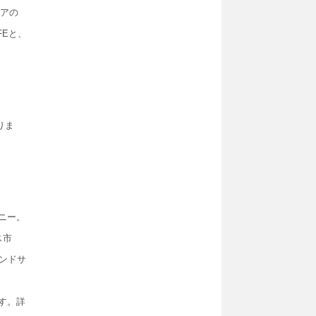
ニアの
FEと、
りま
ニー。
ス市
アンドサ
す。詳