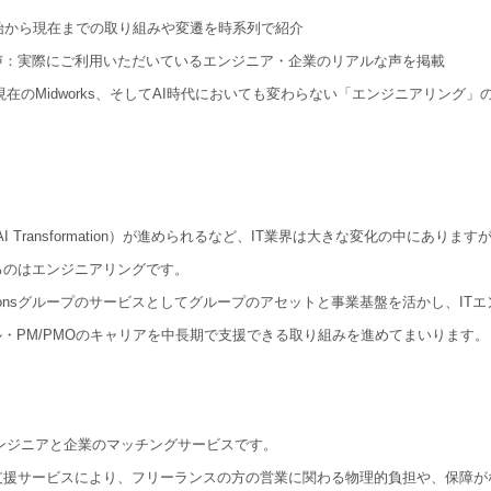
始から現在までの取り組みや変遷を時系列で紹介
声：実際にご利用いただいているエンジニア・企業のリアルな声を掲載
：現在のMidworks、そしてAI時代においても変わらない「エンジニアリング」
I Transformation）が進められるなど、IT業界は大きな変化の中にあります
るのはエンジニアリングです。
NE&Sonsグループのサービスとしてグループのアセットと事業基盤を活かし、IT
n
y
ル・PM/PMOのキャリアを中長期で支援できる取り組みを進めてまいります。
スエンジニアと企業のマッチングサービスです。
支援サービスにより、フリーランスの方の営業に関わる物理的負担や、保障が