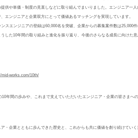
の提供や単価・制度の見直しなどに取り組んでまいりました。エンジニア一人
で、エンジニアと企業双方にとって価値あるマッチングを実現しています。
ンスエンジニアの登録は60,000名を突破、企業からの募集案件数は25,000
うした10年間の取り組みと進化を振り返り、今後のさらなる成長に向けた意
//mid-works.com/10th/
ksの10年間の歩みや、これまで支えていただいたエンジニア・企業の皆さまへ
ニア・企業とともに歩んできた歴史と、これからも共に価値を創り続けていく