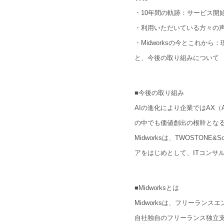
・10年間の軌跡：サービス開
・利用いただいている方々の
・Midworksの今とこれから
と、今後の取り組みについて
■今後の取り組み
AIの進化により企業ではAX（A
A
b
o
u
t
01.
の中でも価値創出の根幹とな
Midworksは、TWOSTO
C
o
m
p
a
アをはじめとして、ITコンサ
02.
■Midworksとは
N
e
w
s
03.
Midworksは、フリーラン
自社独自のフリーランス独立