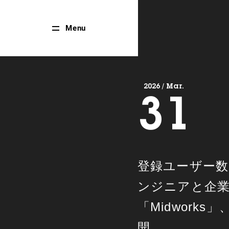
Close
Menu
Menu
2026 / Mar.
31
登録ユーザー数
ンジニアと企
「Midwork
開