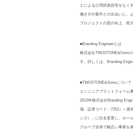
とによる心理的負担等をなくす
C
o
n
t
a
c
04.
働き方や案件との出会いに、よ
プロジェクトの質の向上、双
S
e
r
v
i
c
e
05.
■Branding Engineerとは
株式会社TWOSTONE&S
I
R
(
T
W
O
S
T
06.
す。詳しくは、Branding En
C
a
r
e
e
r
(
■TWOSTONE&Sonsについて
07.
エンジニアプラットフォーム
2013年株式会社Branding
場、証券コード：7352）へ新
ンズ）」に社名変更し、ホー
グループ全体で幅広い事業を