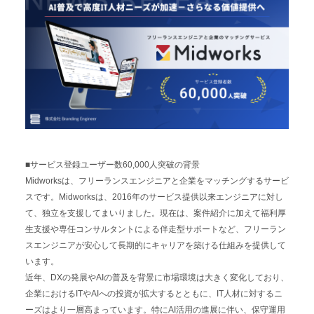
■サービス登録ユーザー数60,000人突破の背景
Midworksは、フリーランスエンジニアと企業をマッチングするサービ
スです。Midworksは、2016年のサービス提供以来エンジニアに対し
て、独立を支援してまいりました。現在は、案件紹介に加えて福利厚
生支援や専任コンサルタントによる伴走型サポートなど、フリーラン
スエンジニアが安心して長期的にキャリアを築ける仕組みを提供して
います。
近年、DXの発展やAIの普及を背景に市場環境は大きく変化しており、
企業におけるITやAIへの投資が拡大するとともに、IT人材に対するニ
ーズはより一層高まっています。特にAI活用の進展に伴い、保守運用