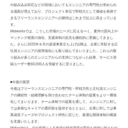
や組み込み対応などの領域においてもエンジニアの専門性が求められ
る場面が増えており、プロジェクト単位で即戦力として価値を発揮で
きるフリーランスエンジニアへの期待はこれまで以上に高まっていま
す。
Midworksでは、こうした市場のニーズに応えるべく、案件の質向上や
マッチング精度の強化、支援体制の拡充を継続的に実施してきまし
た。さらに2025年８月の派遣事業立ち上げ以降は、企業に常駐する正
社員エンジニアの採用強化にも取り組んでまいりました。これらの取
り組みが多くのエンジニアからの支持につながった結果、サービス登
録ユーザー数60,000人を突破するに至りました。
■今後の展望
今後はフリーランスエンジニアの専門性・即戦力性と正社員エンジニ
アの継続性・組織理解を掛け合わせたチーム体制の提案をより一層強
化してまいります。チーム体制での提案を通して、エンジニアに対し
ては多様なキャリアの選択肢を提供するとともに、企業に対しては事
業成長フェーズやプロジェクト特性に応じた、最適な開発体制の構築
を支援いたします。