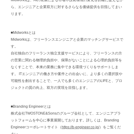
Midworksは、AIの発展による市場や技術環境の変化を的確に捉えなが
ら、エンジニアと企業双方に対するさらなる価値提供を目指してまい
ります。
■Midworksとは
Midworksは、フリーランスエンジニアと企業のマッチングサービスで
す。
自社独自のフリーランス独立支援サービスにより、フリーランスの方
の営業に関わる物理的負担や、保障がないことによる心理的負担等を
なくすことで、本来の業務に集中できる環境づくりをサポートしま
す。 ITエンジニアの働き方や案件との出会いに、より多くの選択肢や
可能性を創出することで、一人でも多くのエンジニアのLIFEと、プロ
ジェクトの質の向上、双方の実現を目指します。
■Branding Engineerとは
株式会社TWOSTONE&Sonsのグループ会社として、エンジニアプラ
ットフォームを中心に事業展開しております。詳しくは、Branding
Engineerコーポレートサイト（
https://b-engineer.co.jp/
）をご覧くだ