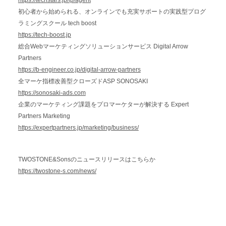
https://techstars.jp/lp/agent
初心者から始められる、オンラインでも充実サポートの実践型プログ
ラミングスクール tech boost
https://tech-boost.jp
総合Webマーケティングソリューションサービス Digital Arrow
Partners
https://b-engineer.co.jp/digital-arrow-partners
全マーケ指標改善型クローズドASP SONOSAKI
https://sonosaki-ads.com
企業のマーケティング課題をプロマーケターが解決する Expert
Partners Marketing
https://expertpartners.jp/marketing/business/
TWOSTONE&Sonsのニュースリリースはこちらか
https://twostone-s.com/news/