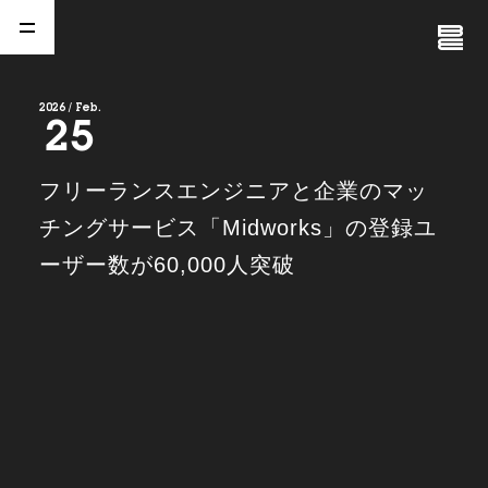
Close
Menu
2026 / Feb.
25
A
b
o
u
t
01.
フリーランスエンジニアと企業のマッ
C
o
m
p
a
n
y
チングサービス「Midworks」の登録ユ
02.
ーザー数が60,000人突破
N
e
w
s
03.
C
o
n
t
a
c
t
04.
S
e
r
v
i
c
e
(
T
W
O
S
T
O
N
E
&
S
o
n
s
)
05.
I
R
(
T
W
O
S
T
O
N
E
&
S
o
n
s
)
06.