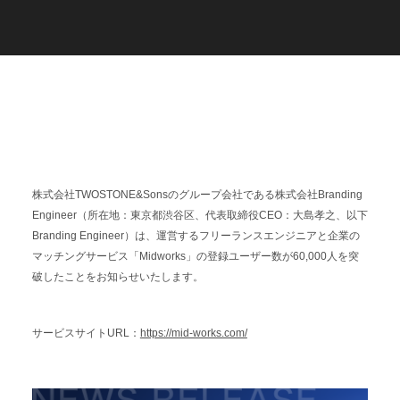
C
a
r
e
e
r
(
T
W
O
S
T
O
N
E
&
S
o
n
s
)
07.
株式会社TWOSTONE&Sonsの
グループ会社である株式会社Branding
Engineer（所在地：東京都渋谷区、代表取締役CEO：大島孝之、以下
Branding Engineer）は、運営するフリーランスエンジニアと企業の
マッチングサービス「Midworks」の登録ユーザー数が60,000人を突
破したことをお知らせいたします。
サービスサイトURL：
https://mid-works.com/