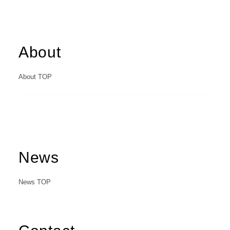
C
a
r
e
e
r
(
T
W
O
S
T
O
N
E
&
S
o
n
s
)
07.
About
About TOP
News
News TOP