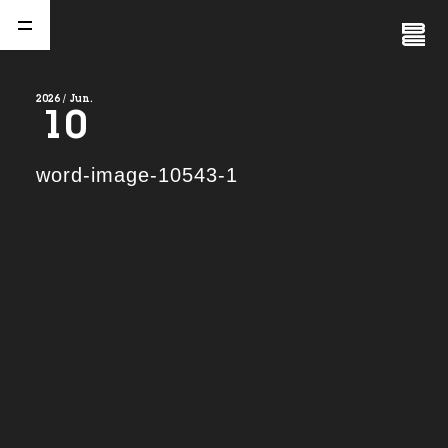
Close
Menu
2026 / Jun.
10
A
b
o
u
t
01.
word-image-10543-1
C
o
m
p
a
n
y
02.
N
e
w
s
03.
C
o
n
t
a
c
t
04.
S
e
r
v
i
c
e
(
T
W
O
S
T
O
N
E
&
S
o
n
s
)
05.
I
R
(
T
W
O
S
T
O
N
E
&
S
o
n
s
)
06.