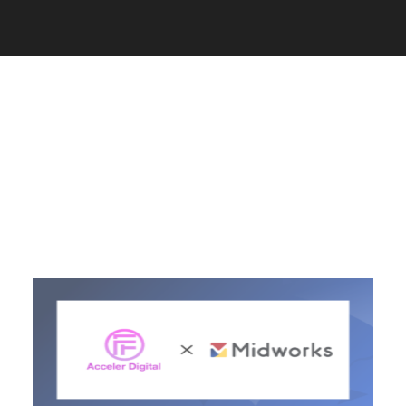
C
a
r
e
e
r
(
T
W
O
S
T
O
N
E
&
S
o
n
s
)
07.