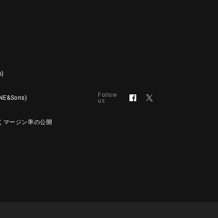
s)
Follow
&Sons)
us
くマージン率の公開