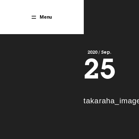
Close
Menu
Menu
2020 / Sep.
25
takaraha_imag