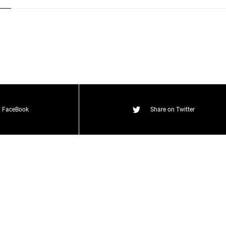
O
N
E
&
S
o
n
s
)
T
W
O
S
T
O
N
E
&
S
o
n
s
)
n FaceBook
Share on Twitter