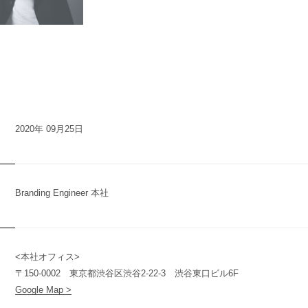
n
y
2020年 09月25日
Branding Engineer 本社
t
<本社オフィス>
〒150-0002 東京都渋谷区渋谷2-22-3 渋谷東口ビル6F
(
T
W
O
S
T
O
N
E
&
S
o
n
s
)
Google Map >