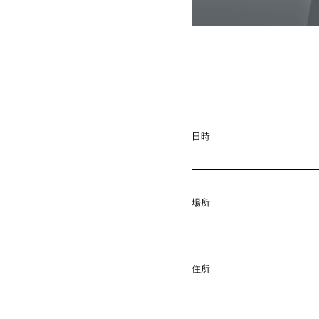
A
b
o
u
t
01.
C
o
m
p
a
02.
日時
N
e
w
s
03.
場所
C
o
n
t
a
c
04.
住所
S
e
r
v
i
c
e
05.