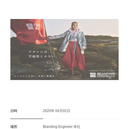
C
a
r
e
e
r
(
T
W
O
S
T
O
N
E
&
S
o
n
s
)
07.
日時
2020年 04月02日
場所
Branding Engineer 本社