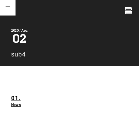
Close
Menu
2020 / Apr.
02
A
b
o
u
t
01.
sub4
C
o
m
p
a
n
y
02.
N
e
w
s
03.
01.
C
o
n
t
a
c
t
04.
News
S
e
r
v
i
c
e
(
T
W
O
S
T
O
N
E
&
S
o
n
s
)
05.
I
R
(
T
W
O
S
T
O
N
E
&
S
o
n
s
)
06.