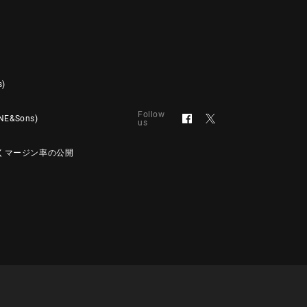
s)
Follow
&Sons)
us
くマージン率の公開