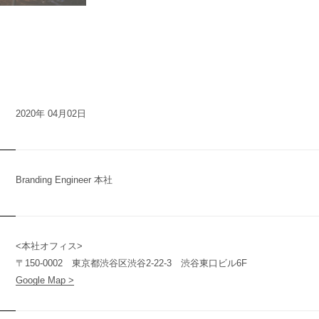
n
y
2020年 04月02日
Branding Engineer 本社
t
<本社オフィス>
〒150-0002 東京都渋谷区渋谷2-22-3 渋谷東口ビル6F
Google Map >
(
T
W
O
S
T
O
N
E
&
S
o
n
s
)