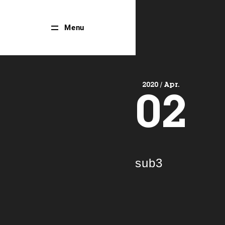
Close
Menu
Menu
2020 / Apr.
02
sub3