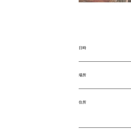
A
b
o
u
t
01.
C
o
m
p
a
02.
日時
N
e
w
s
03.
場所
C
o
n
t
a
c
04.
住所
S
e
r
v
i
c
e
05.