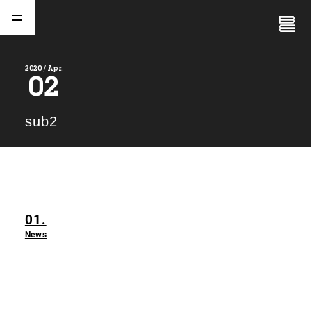
Close
Menu
2020 / Apr.
02
A
b
o
u
t
01.
sub2
C
o
m
p
a
n
y
02.
N
e
w
s
03.
01.
C
o
n
t
a
c
t
04.
News
S
e
r
v
i
c
e
(
T
W
O
S
T
O
N
E
&
S
o
n
s
)
05.
I
R
(
T
W
O
S
T
O
N
E
&
S
o
n
s
)
06.