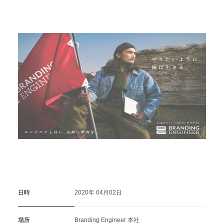
C
a
r
e
e
r
(
T
W
O
S
T
O
N
E
&
S
o
n
s
)
07.
日時
2020年 04月02日
場所
Branding Engineer 本社