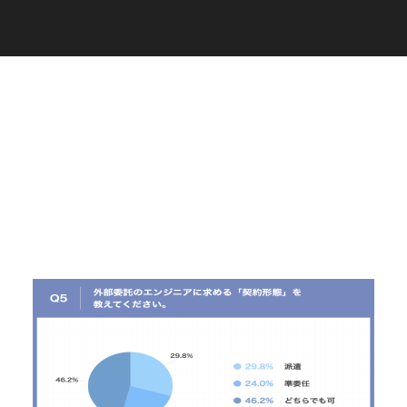
C
a
r
e
e
r
(
T
W
O
S
T
O
N
E
&
S
o
n
s
)
07.