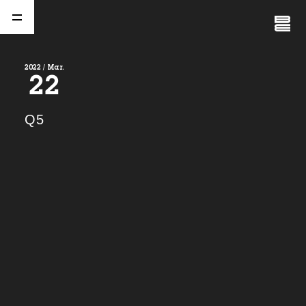
Close
Menu
2022 / Mar.
22
A
b
o
u
t
01.
Q5
C
o
m
p
a
n
y
02.
N
e
w
s
03.
C
o
n
t
a
c
t
04.
S
e
r
v
i
c
e
(
T
W
O
S
T
O
N
E
&
S
o
n
s
)
05.
I
R
(
T
W
O
S
T
O
N
E
&
S
o
n
s
)
06.