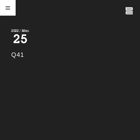
Close
Menu
2022 / Mar.
25
A
b
o
u
t
01.
Q41
C
o
m
p
a
n
y
02.
N
e
w
s
03.
C
o
n
t
a
c
t
04.
S
e
r
v
i
c
e
(
T
W
O
S
T
O
N
E
&
S
o
n
s
)
05.
I
R
(
T
W
O
S
T
O
N
E
&
S
o
n
s
)
06.