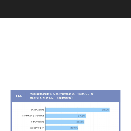
C
a
r
e
e
r
(
T
W
O
S
T
O
N
E
&
S
o
n
s
)
07.