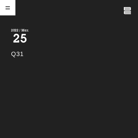
Close
Menu
2022 / Mar.
25
A
b
o
u
t
01.
Q31
C
o
m
p
a
n
y
02.
N
e
w
s
03.
C
o
n
t
a
c
t
04.
S
e
r
v
i
c
e
(
T
W
O
S
T
O
N
E
&
S
o
n
s
)
05.
I
R
(
T
W
O
S
T
O
N
E
&
S
o
n
s
)
06.