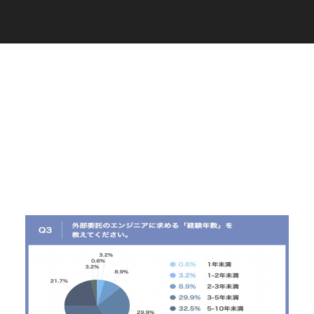
C
a
r
e
e
r
(
T
W
O
S
T
O
N
E
&
S
o
n
s
)
07.