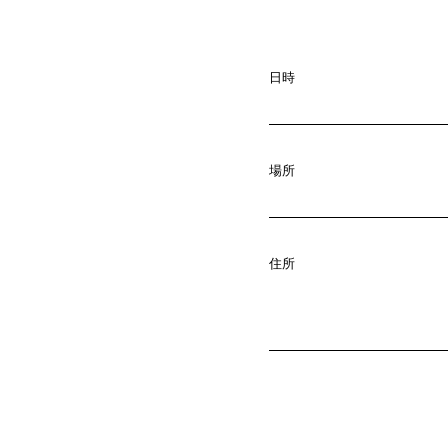
A
b
o
u
t
01.
日時
C
o
m
p
a
02.
場所
N
e
w
s
03.
住所
C
o
n
t
a
c
04.
S
e
r
v
i
c
e
05.
(
T
W
O
S
T
06.