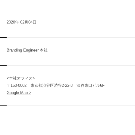
2020年 02月04日
n
y
Branding Engineer 本社
<本社オフィス>
t
〒150-0002 東京都渋谷区渋谷2-22-3 渋谷東口ビル6F
Google Map >
(
T
W
O
S
T
O
N
E
&
S
o
n
s
)
O
N
E
&
S
o
n
s
)