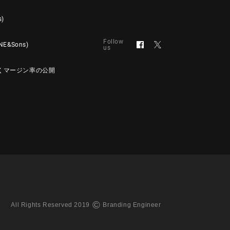
s)
Follow
&Sons)
us
くマージン率の公開
©
All Rights Reserved 2019
Branding Engineer