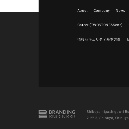
About
Company
News
Career (TWOSTONE&Sons)
情報セキュリティ基本方針
Shibuya-higashiguchi Bu
2-22-3, Shibuya, Shibuya