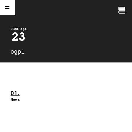
Close
Menu
2020 / Apr.
23
A
b
o
u
t
01.
ogp1
C
o
m
p
a
n
y
02.
N
e
w
s
03.
01.
C
o
n
t
a
c
t
04.
News
S
e
r
v
i
c
e
(
T
W
O
S
T
O
N
E
&
S
o
n
s
)
05.
I
R
(
T
W
O
S
T
O
N
E
&
S
o
n
s
)
06.