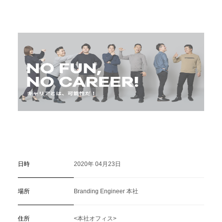
C
a
r
e
e
r
(
T
W
O
S
T
O
N
E
&
S
o
n
s
)
07.
日時
2020年 04月23日
場所
Branding Engineer 本社
住所
<本社オフィス>