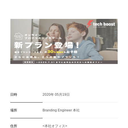
C
a
r
e
e
r
(
T
W
O
S
T
O
N
E
&
S
o
n
s
)
07.
日時
2020年 05月19日
場所
Branding Engineer 本社
住所
<本社オフィス>