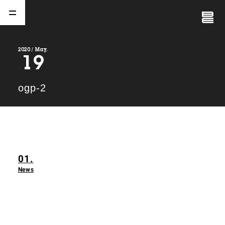
Close
Menu
2020 / May.
19
A
b
o
u
t
01.
ogp-2
C
o
m
p
a
n
y
02.
N
e
w
s
03.
01.
C
o
n
t
a
c
t
04.
News
S
e
r
v
i
c
e
(
T
W
O
S
T
O
N
E
&
S
o
n
s
)
05.
I
R
(
T
W
O
S
T
O
N
E
&
S
o
n
s
)
06.