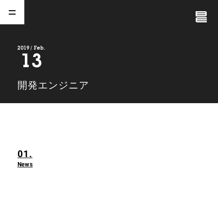
Close
Menu
2019 / Feb.
13
A
b
o
u
t
01.
開発エンジニア
C
o
m
p
a
n
y
02.
N
e
w
s
03.
01.
C
o
n
t
a
c
t
04.
News
S
e
r
v
i
c
e
(
T
W
O
S
T
O
N
E
&
S
o
n
s
)
05.
I
R
(
T
W
O
S
T
O
N
E
&
S
o
n
s
)
06.