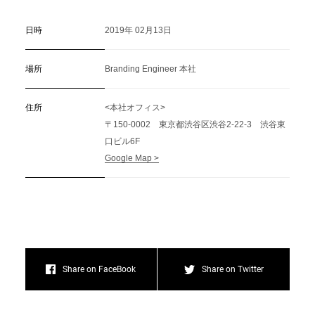
日時
2019年 02月13日
C
a
r
e
e
r
(
T
W
O
S
T
O
N
E
&
S
o
n
s
)
07.
場所
Branding Engineer 本社
住所
<本社オフィス>
〒150-0002 東京都渋谷区渋谷2-22-3 渋谷東
口ビル6F
Google Map >
Share on FaceBook
Share on Twitter