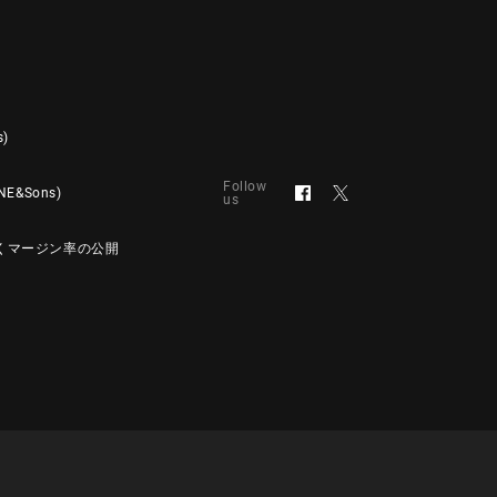
s)
Follow
&Sons)
us
くマージン率の公開