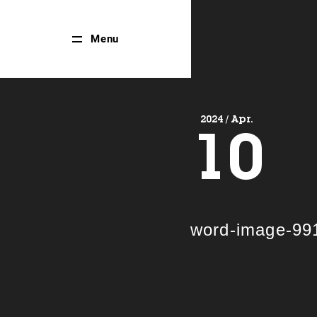
Close
Menu
Menu
2024 / Apr.
10
word-image-99