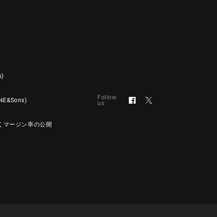
s)
Follow
&Sons)
us
くマージン率の公開