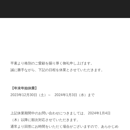
C
a
r
e
e
r
(
T
W
O
S
T
O
N
E
&
S
o
n
s
)
07.
平素より格別のご愛顧を賜り厚く御礼申し上げます。
誠に勝手ながら、下記の日程を休業とさせていただきます。
【年末年始休業】
2023年12月30日（土）～ 2024年1月3日（水）まで
上記休業期間中のお問い合わせにつきましては、 2024年1月4日
（木）以降に順次対応させていただきます。
通常より回答にお時間をいただく場合がございますので、あらかじめ