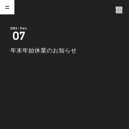
Close
Menu
2023 / Dec.
07
A
b
o
u
t
01.
年末年始休業のお知らせ
C
o
m
p
a
n
y
02.
N
e
w
s
03.
C
o
n
t
a
c
t
04.
S
e
r
v
i
c
e
(
T
W
O
S
T
O
N
E
&
S
o
n
s
)
05.
I
R
(
T
W
O
S
T
O
N
E
&
S
o
n
s
)
06.