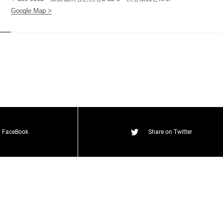
Google Map >
t
(
T
W
O
S
T
O
N
E
&
S
o
n
s
)
n FaceBook
Share on Twitter
O
N
E
&
S
o
n
s
)
T
W
O
S
T
O
N
E
&
S
o
n
s
)