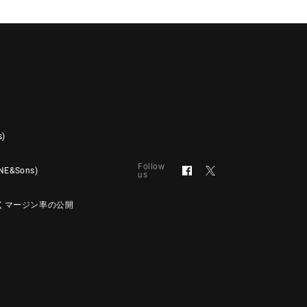
s)
Follow
&Sons)
us
くマージン率の公開