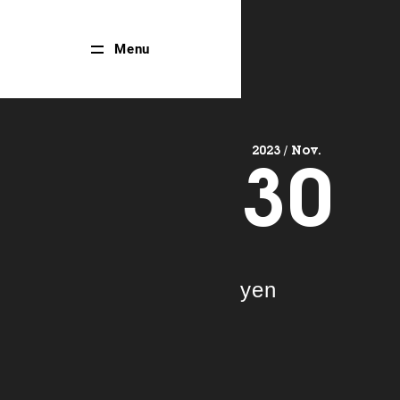
Close
Menu
Menu
2023 / Nov.
30
yen