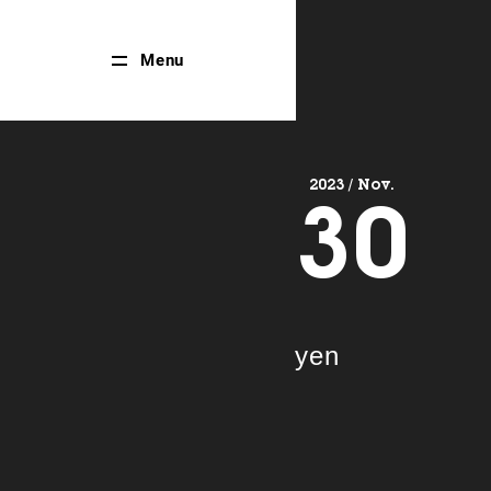
Close
Menu
Menu
2023 / Nov.
30
yen