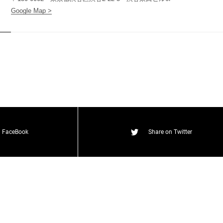
Google Map >
t
(
T
W
O
S
T
O
N
E
&
S
o
n
s
)
n FaceBook
Share on Twitter
O
N
E
&
S
o
n
s
)
T
W
O
S
T
O
N
E
&
S
o
n
s
)