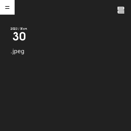
Close
Menu
2023 / Nov.
30
A
b
o
u
t
01.
.jpeg
C
o
m
p
a
n
y
02.
N
e
w
s
03.
C
o
n
t
a
c
t
04.
S
e
r
v
i
c
e
(
T
W
O
S
T
O
N
E
&
S
o
n
s
)
05.
I
R
(
T
W
O
S
T
O
N
E
&
S
o
n
s
)
06.