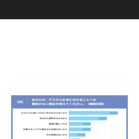
C
a
r
e
e
r
(
T
W
O
S
T
O
N
E
&
S
o
n
s
)
07.