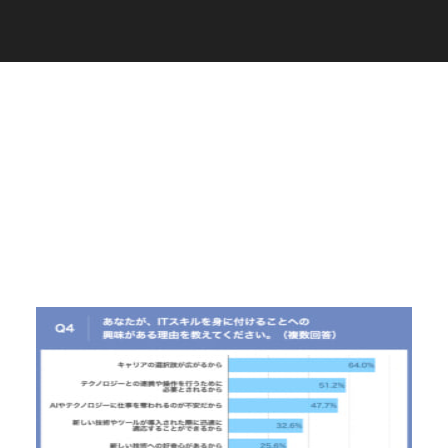
C
a
r
e
e
r
(
T
W
O
S
T
O
N
E
&
S
o
n
s
)
07.