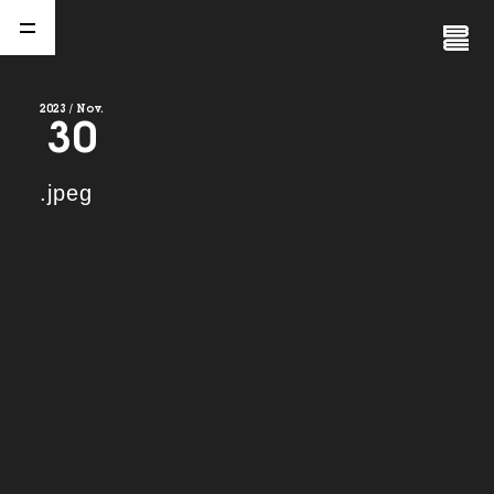
Close
Menu
2023 / Nov.
30
A
b
o
u
t
01.
.jpeg
C
o
m
p
a
n
y
02.
N
e
w
s
03.
C
o
n
t
a
c
t
04.
S
e
r
v
i
c
e
(
T
W
O
S
T
O
N
E
&
S
o
n
s
)
05.
I
R
(
T
W
O
S
T
O
N
E
&
S
o
n
s
)
06.