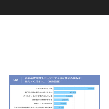
C
a
r
e
e
r
(
T
W
O
S
T
O
N
E
&
S
o
n
s
)
07.