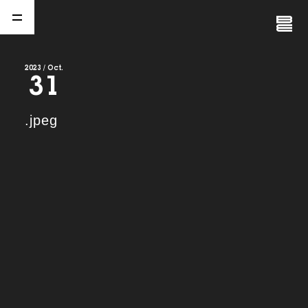
Close
Menu
2023 / Oct.
31
A
b
o
u
t
01.
.jpeg
C
o
m
p
a
n
y
02.
N
e
w
s
03.
C
o
n
t
a
c
t
04.
S
e
r
v
i
c
e
(
T
W
O
S
T
O
N
E
&
S
o
n
s
)
05.
I
R
(
T
W
O
S
T
O
N
E
&
S
o
n
s
)
06.