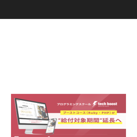
C
a
r
e
e
r
(
T
W
O
S
T
O
N
E
&
S
o
n
s
)
07.