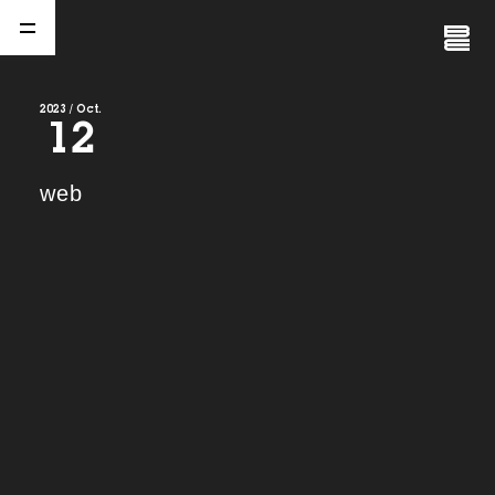
Close
Menu
2023 / Oct.
12
A
b
o
u
t
01.
web
C
o
m
p
a
n
y
02.
N
e
w
s
03.
C
o
n
t
a
c
t
04.
S
e
r
v
i
c
e
(
T
W
O
S
T
O
N
E
&
S
o
n
s
)
05.
I
R
(
T
W
O
S
T
O
N
E
&
S
o
n
s
)
06.