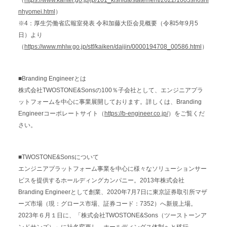
（
https://www.kantei.go.jp/jp/101_kishida/statement/2022/1003shoshi
nhyomei.html
）
※4：厚生労働省広報室発表 令和加藤大臣会見概要（令和5年9月5
日）より
（
https://www.mhlw.go.jp/stf/kaiken/daijin/0000194708_00586.html
）
■Branding Engineerとは
株式会社TWOSTONE&Sonsの100％子会社として、エンジニアプラ
ットフォームを中心に事業展開しております。詳しくは、Branding
Engineerコーポレートサイト（
https://b-engineer.co.jp/
）をご覧くだ
さい。
■TWOSTONE&Sonsについて
エンジニアプラットフォーム事業を中心に様々なソリューションサー
ビスを提供するホールディングカンパニー。2013年株式会社
Branding Engineerとして創業、2020年7月7日に東京証券取引所マザ
ーズ市場（現：グロース市場、証券コード：7352）へ新規上場。
2023年６月１日に、「株式会社TWOSTONE&Sons（ツーストーンア