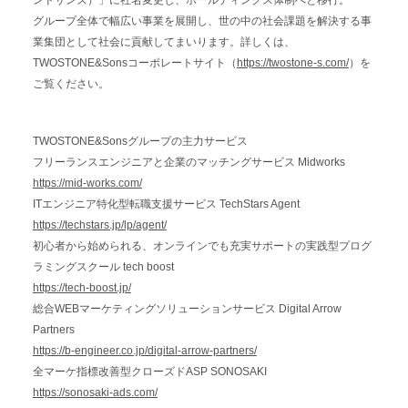
ンドサンズ）」に社名変更し、ホールディングス体制へと移行。
グループ全体で幅広い事業を展開し、世の中の社会課題を解決する事
業集団として社会に貢献してまいります。詳しくは、
TWOSTONE&Sonsコーポレートサイト（
https://twostone-s.com/
）を
ご覧ください。
TWOSTONE&Sonsグループの主力サービス
フリーランスエンジニアと企業のマッチングサービス Midworks
https://mid-works.com/
ITエンジニア特化型転職支援サービス TechStars Agent
https://techstars.jp/lp/agent/
初心者から始められる、オンラインでも充実サポートの実践型プログ
ラミングスクール tech boost
https://tech-boost.jp/
総合WEBマーケティングソリューションサービス Digital Arrow
Partners
https://b-engineer.co.jp/digital-arrow-partners/
全マーケ指標改善型クローズドASP SONOSAKI
https://sonosaki-ads.com/