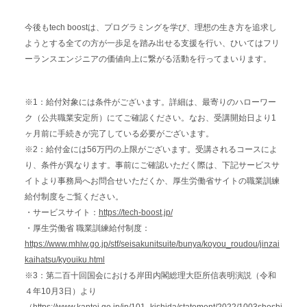
今後もtech boostは、プログラミングを学び、理想の生き方を追求し
ようとする全ての方が一歩足を踏み出せる支援を行い、ひいてはフリ
ーランスエンジニアの価値向上に繋がる活動を行ってまいります。
※1：給付対象には条件がございます。詳細は、最寄りのハローワー
ク（公共職業安定所）にてご確認ください。なお、受講開始日より1
ヶ月前に手続きが完了している必要がございます。
※2：給付金には56万円の上限がございます。受講されるコースによ
り、条件が異なります。事前にご確認いただく際は、下記サービスサ
イトより事務局へお問合せいただくか、厚生労働省サイトの職業訓練
給付制度をご覧ください。
・サービスサイト：
https://tech-boost.jp/
・厚生労働省 職業訓練給付制度：
https://www.mhlw.go.jp/stf/seisakunitsuite/bunya/koyou_roudou/jinzai
kaihatsu/kyouiku.html
※3：第二百十回国会における岸田内閣総理大臣所信表明演説（令和
４年10月3日）より