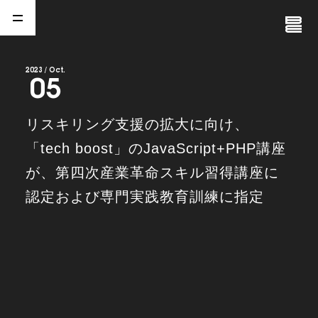
Close
Menu
2023 / Oct.
05
A
b
o
u
t
01.
リスキリング支援の拡大に向け、
C
o
m
p
a
n
y
「tech boost」のJavaScript+PHP講座
02.
が、第四次産業革命スキル習得講座に
N
e
w
s
03.
認定および専門実践教育訓練に指定
C
o
n
t
a
c
t
04.
S
e
r
v
i
c
e
(
T
W
O
S
T
O
N
E
&
S
o
n
s
)
05.
I
R
(
T
W
O
S
T
O
N
E
&
S
o
n
s
)
06.