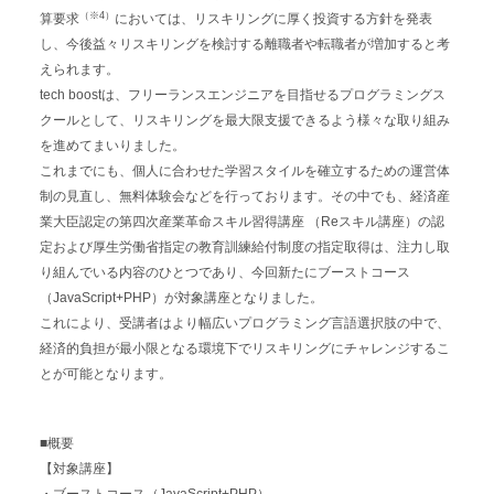
（※4）
算要求
においては、リスキリングに厚く投資する方針を発表
し、今後益々リスキリングを検討する離職者や転職者が増加すると考
えられます。
tech boostは、フリーランスエンジニアを目指せるプログラミングス
クールとして、リスキリングを最大限支援できるよう様々な取り組み
を進めてまいりました。
これまでにも、個人に合わせた学習スタイルを確立するための運営体
制の見直し、無料体験会などを行っております。その中でも、経済産
業大臣認定の第四次産業革命スキル習得講座 （Reスキル講座）の認
定および厚生労働省指定の教育訓練給付制度の指定取得は、注力し取
り組んでいる内容のひとつであり、今回新たにブーストコース
（JavaScript+PHP）が対象講座となりました。
これにより、受講者はより幅広いプログラミング言語選択肢の中で、
経済的負担が最小限となる環境下でリスキリングにチャレンジするこ
とが可能となります。
■概要
【対象講座】