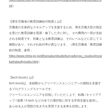
https://www.meti.go.jp/policy/economy/jinzai/reskillprograms/index.ht
ml
）
【厚生労働省の教育訓練給付制度とは】
労働者の主体的なスキルアップを支援するため、厚生労働大臣の指定
を受けた教育訓練を受講・修了した方に対し、その費用の一部が支給
される制度です。対象となる教育訓練は、そのレベルなどに応じて３
種類があり、それぞれ給付率が異なります。（厚生労働省「教育訓練
給付制度」参照：
https://www.mhlw.go.jp/stf/seisakunitsuite/bunya/koyou_roudou/jinzai
kaihatsu/kyouiku.html
）
【tech boostとは】
tech boostは、未経験からフリーランスエンジニアへの挑戦を支援す
るプログラミングスクールです。
フリーランスエンジニアを目指していただく上で、転職 / キャリアア
ップ / 副業 / X-tech などの全ての選択肢に対する学習支援を提供し、
あらゆる人が理想の生き方を実現できる未来を目指します。