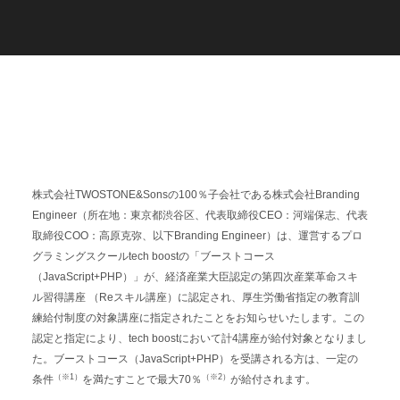
C
a
r
e
e
r
(
T
W
O
S
T
O
N
E
&
S
o
n
s
)
07.
株式会社TWOSTONE&Sonsの100％子会社である株式会社Branding
Engineer（所在地：東京都渋谷区、代表取締役CEO：河端保志、代表
取締役COO：高原克弥、以下Branding Engineer）は、運営するプロ
グラミングスクールtech boostの「ブーストコース
（JavaScript+PHP）」が、経済産業大臣認定の​第四次産業革命スキ
ル習得講座 （Reスキル講座）に認定され、厚生労働省指定の教育訓
練給付制度の対象講座に指定されたことをお知らせいたします。この
認定と指定により、tech boostにおいて計4講座が給付対象となりまし
た。ブーストコース（JavaScript+PHP）を受講される方は、一定の
（※1）
（※2）
条件
を満たすことで最大70％
が給付されます。