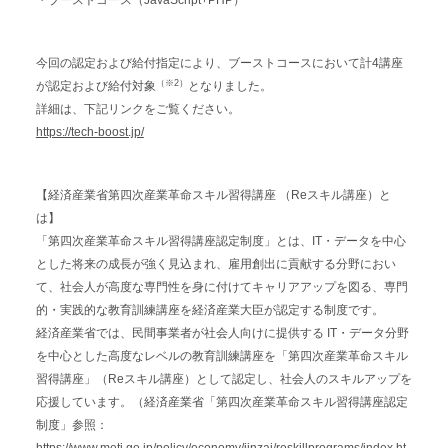
・ブーストコース（JavaScript+PHP）
今回の認定および給付指定により、ブーストコースにおいて計4講座
（※2）
が認定および給付対象
となりました。
詳細は、下記リンクをご覧ください。
https://tech-boost.jp/
【経済産業省​第四次産業革命スキル習得講座 （Reスキル講座）と
は】
「第四次産業革命スキル習得講座認定制度」とは、IT・データを中心
とした将来の成長が強く見込まれ、雇用創出に貢献する分野におい
て、社会人が高度な専門性を身に付けてキャリアアップを図る、専門
的・実践的な教育訓練講座を経済産業大臣が認定する制度です。
経済産業省では、民間事業者が社会人向けに提供する IT・データ分野
を中心とした高度なレベルの教育訓練講座を「第四次産業革命スキル
習得講座」（Reスキル講座）として認定し、社会人のスキルアップを
応援しています。（経済産業省「第四次産業革命スキル習得講座認定
制度」参照：