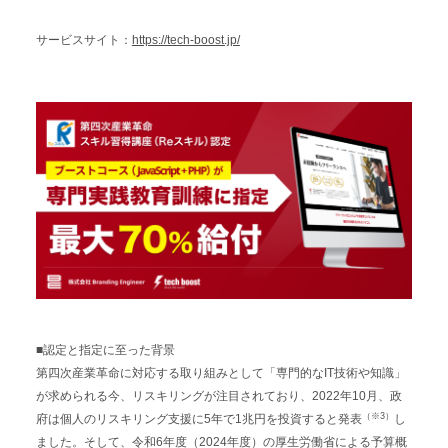
サービスサイト：
https://tech-boost.jp/
■認定と指定に至った背景
第四次産業革命に対応する取り組みとして「専門的なIT技術や知識」
が求められる今、リスキリングが注目されており、2022年10月、政
（※3）
府は個人のリスキリング支援に5年で1兆円を投資すると発表
し
ました。そして、令和6年度（2024年度）の厚生労働省による予算概