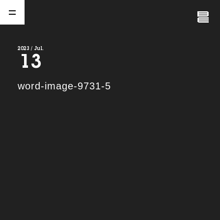
Close
Menu
2023 / Jul.
13
A
b
o
u
t
01.
word-image-9731-5
C
o
m
p
a
n
y
02.
N
e
w
s
03.
C
o
n
t
a
c
t
04.
S
e
r
v
i
c
e
(
T
W
O
S
T
O
N
E
&
S
o
n
s
)
05.
I
R
(
T
W
O
S
T
O
N
E
&
S
o
n
s
)
06.