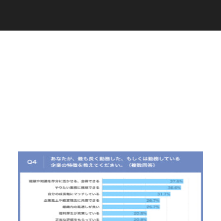
C
a
r
e
e
r
(
T
W
O
S
T
O
N
E
&
S
o
n
s
)
07.