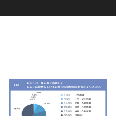
C
a
r
e
e
r
(
T
W
O
S
T
O
N
E
&
S
o
n
s
)
07.