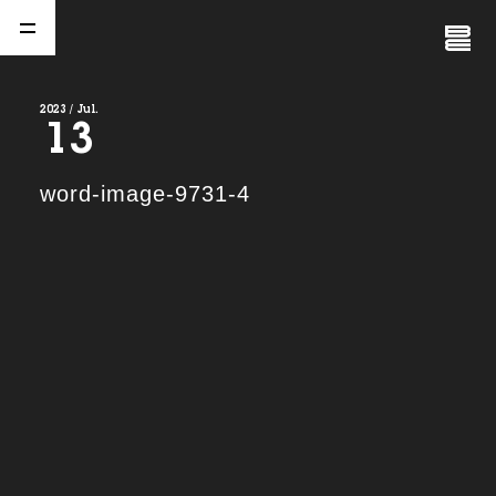
Close
Menu
2023 / Jul.
13
A
b
o
u
t
01.
word-image-9731-4
C
o
m
p
a
n
y
02.
N
e
w
s
03.
C
o
n
t
a
c
t
04.
S
e
r
v
i
c
e
(
T
W
O
S
T
O
N
E
&
S
o
n
s
)
05.
I
R
(
T
W
O
S
T
O
N
E
&
S
o
n
s
)
06.