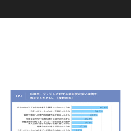
C
a
r
e
e
r
(
T
W
O
S
T
O
N
E
&
S
o
n
s
)
07.