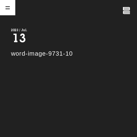
Close
Menu
2023 / Jul.
13
A
b
o
u
t
01.
word-image-9731-10
C
o
m
p
a
n
y
02.
N
e
w
s
03.
C
o
n
t
a
c
t
04.
S
e
r
v
i
c
e
(
T
W
O
S
T
O
N
E
&
S
o
n
s
)
05.
I
R
(
T
W
O
S
T
O
N
E
&
S
o
n
s
)
06.