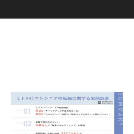
C
a
r
e
e
r
(
T
W
O
S
T
O
N
E
&
S
o
n
s
)
07.