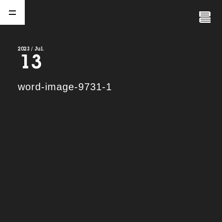
Close
Menu
2023 / Jul.
13
A
b
o
u
t
01.
word-image-9731-1
C
o
m
p
a
n
y
02.
N
e
w
s
03.
C
o
n
t
a
c
t
04.
S
e
r
v
i
c
e
(
T
W
O
S
T
O
N
E
&
S
o
n
s
)
05.
I
R
(
T
W
O
S
T
O
N
E
&
S
o
n
s
)
06.