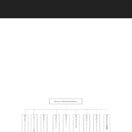
C
a
r
e
e
r
(
T
W
O
S
T
O
N
E
&
S
o
n
s
)
07.