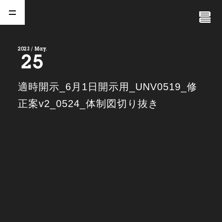
Close
Menu
2023 / May.
25
A
b
o
u
t
01.
適時開示_6月1日開示用_UNV0519_修
C
o
m
p
a
n
y
正案v2_0524_体制図切り抜き
02.
N
e
w
s
03.
C
o
n
t
a
c
t
04.
S
e
r
v
i
c
e
(
T
W
O
S
T
O
N
E
&
S
o
n
s
)
05.
I
R
(
T
W
O
S
T
O
N
E
&
S
o
n
s
)
06.