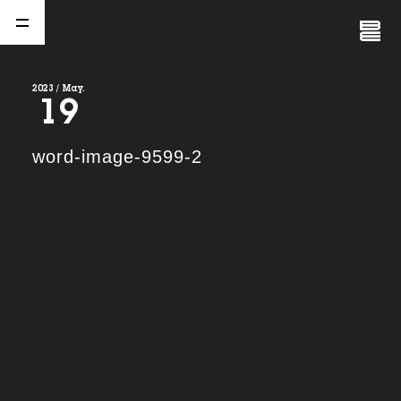
Close
Menu
2023 / May.
19
A
b
o
u
t
01.
word-image-9599-2
C
o
m
p
a
n
y
02.
N
e
w
s
03.
C
o
n
t
a
c
t
04.
S
e
r
v
i
c
e
(
T
W
O
S
T
O
N
E
&
S
o
n
s
)
05.
I
R
(
T
W
O
S
T
O
N
E
&
S
o
n
s
)
06.