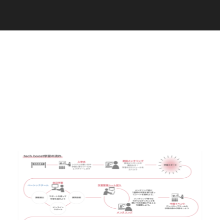
C
a
r
e
e
r
(
T
W
O
S
T
O
N
E
&
S
o
n
s
)
07.