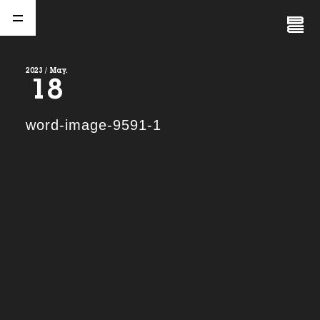
Close
Menu
2023 / May.
18
A
b
o
u
t
01.
word-image-9591-1
C
o
m
p
a
n
y
02.
N
e
w
s
03.
C
o
n
t
a
c
t
04.
S
e
r
v
i
c
e
(
T
W
O
S
T
O
N
E
&
S
o
n
s
)
05.
I
R
(
T
W
O
S
T
O
N
E
&
S
o
n
s
)
06.