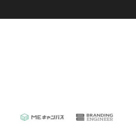
C
a
r
e
e
r
(
T
W
O
S
T
O
N
E
&
S
o
n
s
)
07.