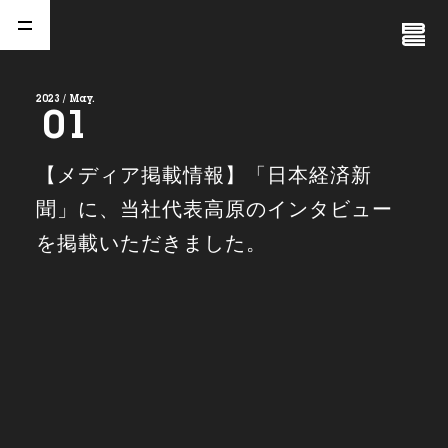
Close
Menu
2023 / May.
01
A
b
o
u
t
01.
【メディア掲載情報】「日本経済新
C
o
m
p
a
n
y
聞」に、当社代表高原のインタビュー
02.
を掲載いただきました。
N
e
w
s
03.
C
o
n
t
a
c
t
04.
S
e
r
v
i
c
e
(
T
W
O
S
T
O
N
E
&
S
o
n
s
)
05.
I
R
(
T
W
O
S
T
O
N
E
&
S
o
n
s
)
06.