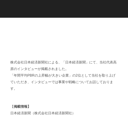
C
a
r
e
e
r
(
T
W
O
S
T
O
N
E
&
S
o
n
s
)
07.
株式会社日本経済新聞社による、「日本経済新聞」にて、当社代表高
原のインタビューが掲載されました。
「年間平均PBRの上昇幅が大きい企業」の2位として当社を取り上げ
ていただき、インタビューでは事業や戦略についてお話しておりま
す。
【
掲載情報】
日本経済新聞（株式会社日本経済新聞社）