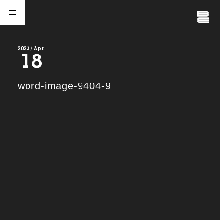
Close
Menu
2023 / Apr.
18
A
b
o
u
t
01.
word-image-9404-9
C
o
m
p
a
n
y
02.
N
e
w
s
03.
C
o
n
t
a
c
t
04.
S
e
r
v
i
c
e
(
T
W
O
S
T
O
N
E
&
S
o
n
s
)
05.
I
R
(
T
W
O
S
T
O
N
E
&
S
o
n
s
)
06.