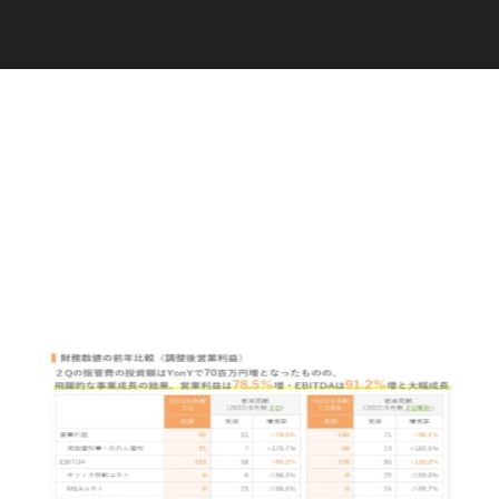
C
a
r
e
e
r
(
T
W
O
S
T
O
N
E
&
S
o
n
s
)
07.