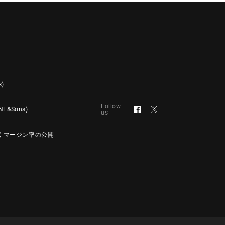
s)
Follow
&Sons)
us
くマージン率の公開