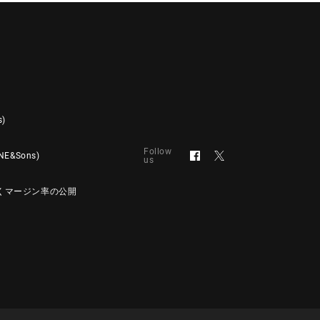
s)
Follow
&Sons)
us
くマージン率の公開