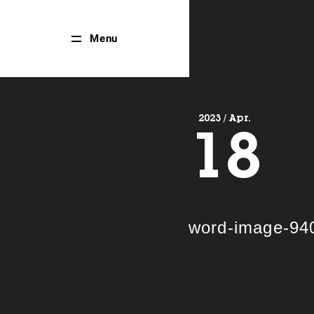
Close
Menu
Menu
2023 / Apr.
18
word-image-94