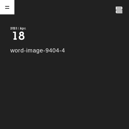
Close
Menu
2023 / Apr.
18
A
b
o
u
t
01.
word-image-9404-4
C
o
m
p
a
n
y
02.
N
e
w
s
03.
C
o
n
t
a
c
t
04.
S
e
r
v
i
c
e
(
T
W
O
S
T
O
N
E
&
S
o
n
s
)
05.
I
R
(
T
W
O
S
T
O
N
E
&
S
o
n
s
)
06.