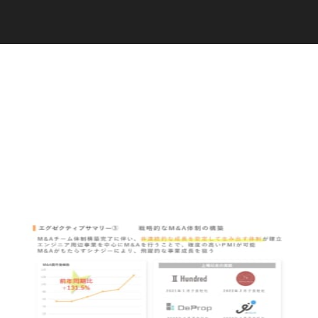
C
a
r
e
e
r
(
T
W
O
S
T
O
N
E
&
S
o
n
s
)
07.