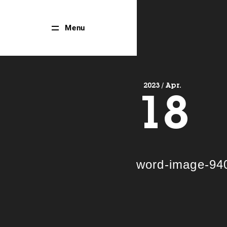
Close
Menu
Menu
2023 / Apr.
18
word-image-94