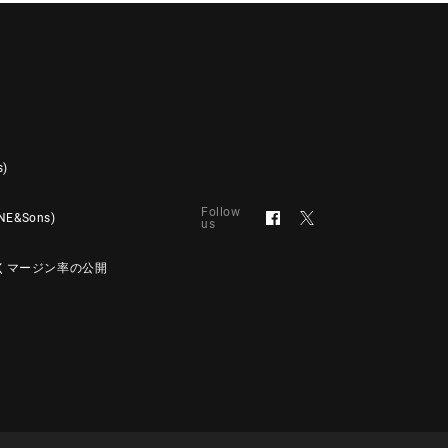
s)
Follow
&Sons)
us
くマージン率の公開