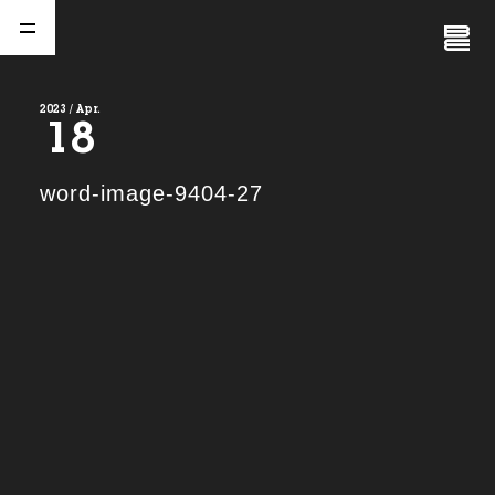
Close
Menu
2023 / Apr.
18
A
b
o
u
t
01.
word-image-9404-27
C
o
m
p
a
n
y
02.
N
e
w
s
03.
C
o
n
t
a
c
t
04.
S
e
r
v
i
c
e
(
T
W
O
S
T
O
N
E
&
S
o
n
s
)
05.
I
R
(
T
W
O
S
T
O
N
E
&
S
o
n
s
)
06.