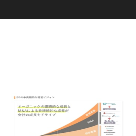
C
a
r
e
e
r
(
T
W
O
S
T
O
N
E
&
S
o
n
s
)
07.