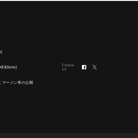
s)
Follow
&Sons)
us
くマージン率の公開