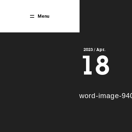
Close
Menu
Menu
2023 / Apr.
18
word-image-94