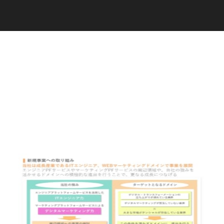
C
a
r
e
e
r
(
T
W
O
S
T
O
N
E
&
S
o
n
s
)
07.