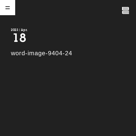
Close
Menu
2023 / Apr.
18
A
b
o
u
t
01.
word-image-9404-24
C
o
m
p
a
n
y
02.
N
e
w
s
03.
C
o
n
t
a
c
t
04.
S
e
r
v
i
c
e
(
T
W
O
S
T
O
N
E
&
S
o
n
s
)
05.
I
R
(
T
W
O
S
T
O
N
E
&
S
o
n
s
)
06.