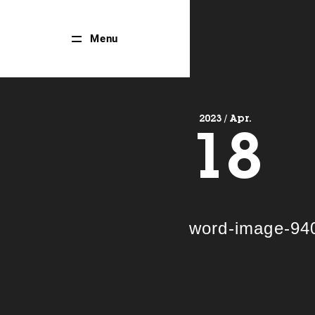
Close
Menu
Menu
2023 / Apr.
18
word-image-94