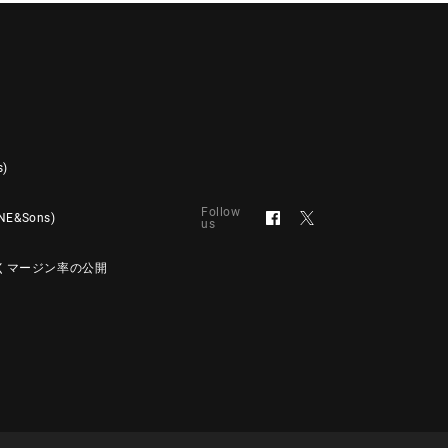
s)
Follow
&Sons)
us
くマージン率の公開