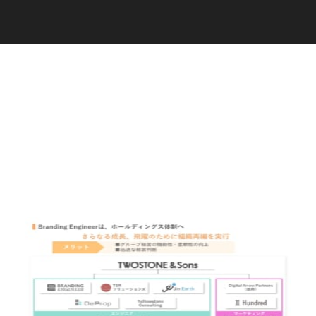
C
a
r
e
e
r
(
T
W
O
S
T
O
N
E
&
S
o
n
s
)
07.