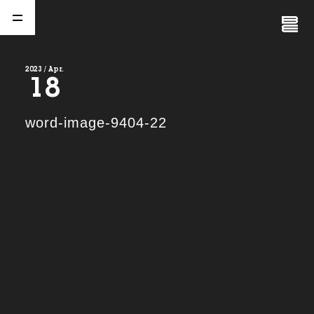
Close
Menu
2023 / Apr.
18
A
b
o
u
t
01.
word-image-9404-22
C
o
m
p
a
n
y
02.
N
e
w
s
03.
C
o
n
t
a
c
t
04.
S
e
r
v
i
c
e
(
T
W
O
S
T
O
N
E
&
S
o
n
s
)
05.
I
R
(
T
W
O
S
T
O
N
E
&
S
o
n
s
)
06.