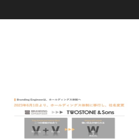
C
a
r
e
e
r
(
T
W
O
S
T
O
N
E
&
S
o
n
s
)
07.