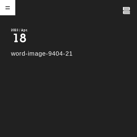
Close
Menu
2023 / Apr.
18
A
b
o
u
t
01.
word-image-9404-21
C
o
m
p
a
n
y
02.
N
e
w
s
03.
C
o
n
t
a
c
t
04.
S
e
r
v
i
c
e
(
T
W
O
S
T
O
N
E
&
S
o
n
s
)
05.
I
R
(
T
W
O
S
T
O
N
E
&
S
o
n
s
)
06.