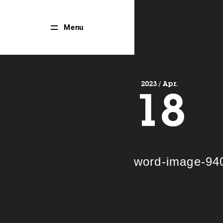
Close
Menu
Menu
2023 / Apr.
18
word-image-94