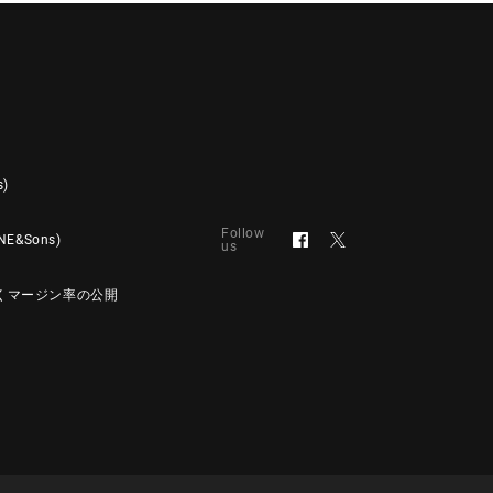
s)
Follow
&Sons)
us
くマージン率の公開