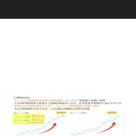
C
a
r
e
e
r
(
T
W
O
S
T
O
N
E
&
S
o
n
s
)
07.