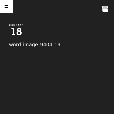
Close
Menu
2023 / Apr.
18
A
b
o
u
t
01.
word-image-9404-19
C
o
m
p
a
n
y
02.
N
e
w
s
03.
C
o
n
t
a
c
t
04.
S
e
r
v
i
c
e
(
T
W
O
S
T
O
N
E
&
S
o
n
s
)
05.
I
R
(
T
W
O
S
T
O
N
E
&
S
o
n
s
)
06.