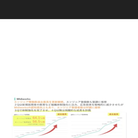
C
a
r
e
e
r
(
T
W
O
S
T
O
N
E
&
S
o
n
s
)
07.