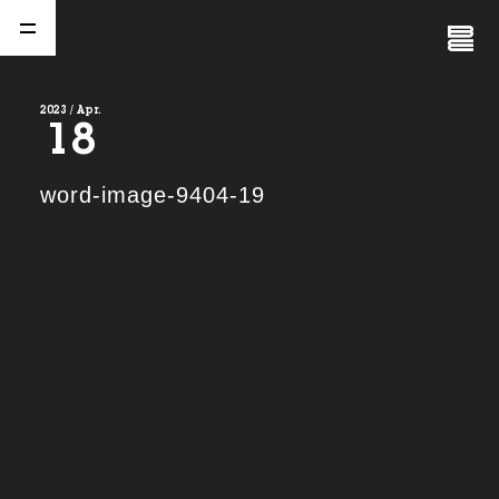
Close
Menu
2023 / Apr.
18
A
b
o
u
t
01.
word-image-9404-19
C
o
m
p
a
n
y
02.
N
e
w
s
03.
C
o
n
t
a
c
t
04.
S
e
r
v
i
c
e
(
T
W
O
S
T
O
N
E
&
S
o
n
s
)
05.
I
R
(
T
W
O
S
T
O
N
E
&
S
o
n
s
)
06.