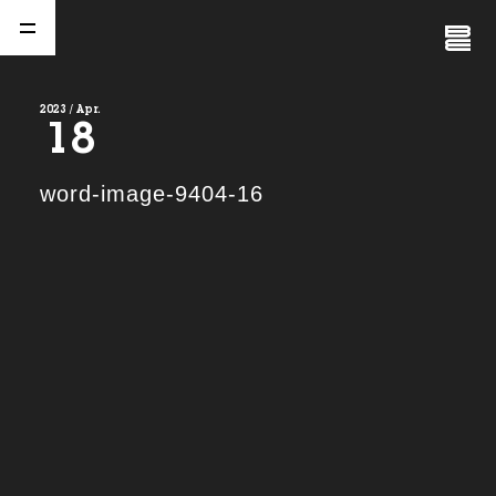
Close
Menu
2023 / Apr.
18
A
b
o
u
t
01.
word-image-9404-16
C
o
m
p
a
n
y
02.
N
e
w
s
03.
C
o
n
t
a
c
t
04.
S
e
r
v
i
c
e
(
T
W
O
S
T
O
N
E
&
S
o
n
s
)
05.
I
R
(
T
W
O
S
T
O
N
E
&
S
o
n
s
)
06.