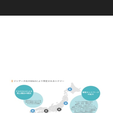
C
a
r
e
e
r
(
T
W
O
S
T
O
N
E
&
S
o
n
s
)
07.