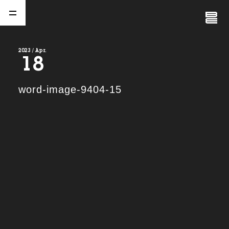
Close
Menu
2023 / Apr.
18
A
b
o
u
t
01.
word-image-9404-15
C
o
m
p
a
n
y
02.
N
e
w
s
03.
C
o
n
t
a
c
t
04.
S
e
r
v
i
c
e
(
T
W
O
S
T
O
N
E
&
S
o
n
s
)
05.
I
R
(
T
W
O
S
T
O
N
E
&
S
o
n
s
)
06.