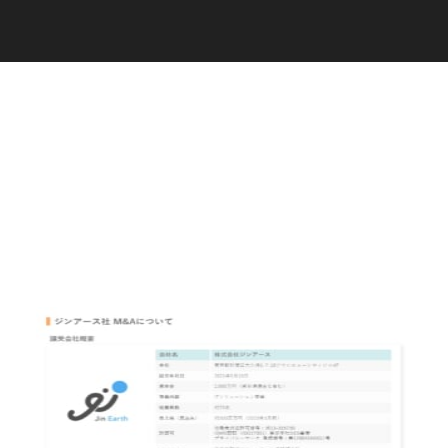
C
a
r
e
e
r
(
T
W
O
S
T
O
N
E
&
S
o
n
s
)
07.